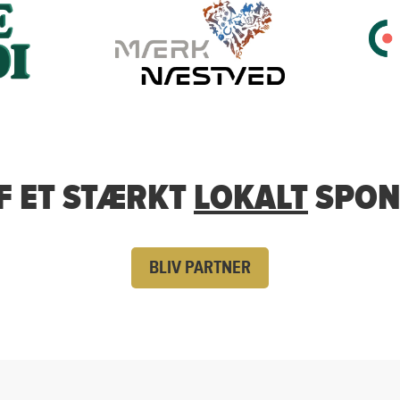
AF ET STÆRKT
LOKALT
SPON
BLIV PARTNER