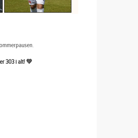
 i sommerpausen.
r 303 i alt! 💚