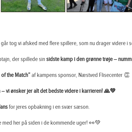
 i går tog vi afsked med flere spillere, som nu drager videre
ptajn, der spillede sin
sidste kamp i den grønne trøje – numme
 of the Match”
af kampens sponsor, Næstved Flisecenter 👏
 – vi ønsker jer alt det bedste videre i karrieren! 🙏💚
 fans
for jeres opbakning i en svær sæson.
lge med her på siden i de kommende uger! 👀💚